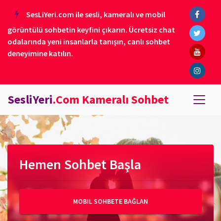
SesLiYeri.com ile sesli, kameralı ve mobil
görüntülü sohbetin keyfini çıkarın. Ücretsiz chat
odalarında yeni insanlarla tanışın, canlı sohbet
deneyimine katılın.
SesliYeri
.Com Kameralı Sohbet
Hemen Sohbet Başla
MOBIL SOHBETE BAĞLAN