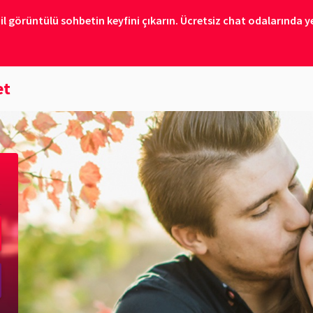
il görüntülü sohbetin keyfini çıkarın. Ücretsiz chat odalarında ye
et