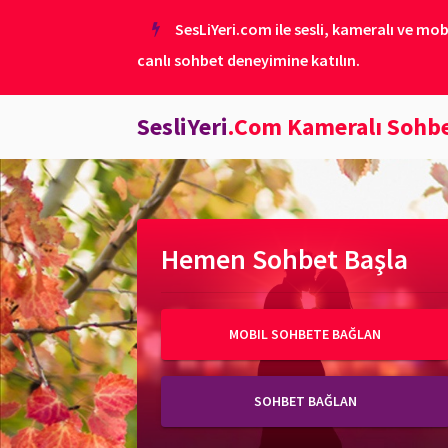
SesLiYeri.com ile sesli, kameralı ve mob
canlı sohbet deneyimine katılın.
SesliYeri
.Com Kameralı Sohb
Hemen Sohbet Başla
MOBIL SOHBETE BAĞLAN
SOHBET BAĞLAN