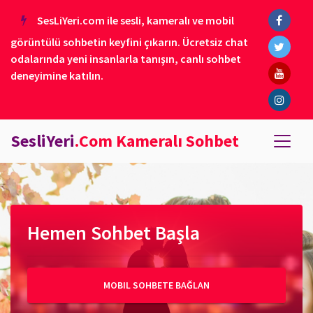
SesLiYeri.com ile sesli, kameralı ve mobil
görüntülü sohbetin keyfini çıkarın. Ücretsiz chat
odalarında yeni insanlarla tanışın, canlı sohbet
deneyimine katılın.
SesliYeri
.Com Kameralı Sohbet
Hemen Sohbet Başla
MOBIL SOHBETE BAĞLAN