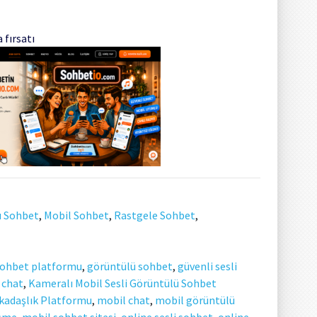
 fırsatı
ı Sohbet
,
Mobil Sohbet
,
Rastgele Sohbet
,
sohbet platformu
,
görüntülü sohbet
,
güvenli sesli
 chat
,
Kameralı Mobil Sesli Görüntülü Sohbet
kadaşlık Platformu
,
mobil chat
,
mobil görüntülü
üşme
,
mobil sohbet sitesi
,
online sesli sohbet
,
online