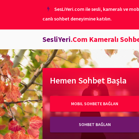
SesLiYeri.com ile sesli, kameralı ve mob
canlı sohbet deneyimine katılın.
SesliYeri
.Com Kameralı Sohb
Hemen Sohbet Başla
MOBIL SOHBETE BAĞLAN
SOHBET BAĞLAN