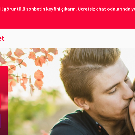
il görüntülü sohbetin keyfini çıkarın. Ücretsiz chat odalarında ye
et