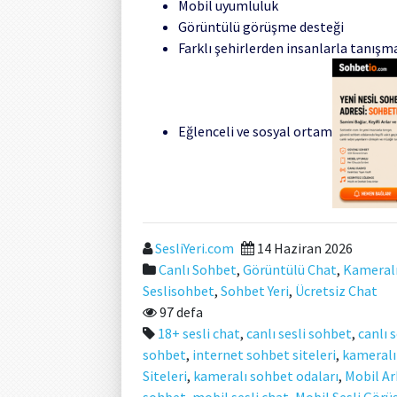
Mobil uyumluluk
Görüntülü görüşme desteği
Farklı şehirlerden insanlarla tanışma
Eğlenceli ve sosyal ortam
SesliYeri.com
14 Haziran 2026
Canlı Sohbet
,
Görüntülü Chat
,
Kameral
Seslisohbet
,
Sohbet Yeri
,
Ücretsiz Chat
97 defa
18+ sesli chat
,
canlı sesli sohbet
,
canlı 
sohbet
,
internet sohbet siteleri
,
kameralı
Siteleri
,
kameralı sohbet odaları
,
Mobil Ar
sohbet
,
mobil sesli chat
,
Mobil Sesli Gör