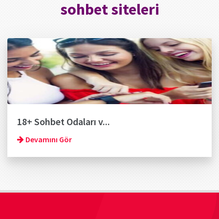
sohbet siteleri
18+ Sohbet Odaları v...
Devamını Gör