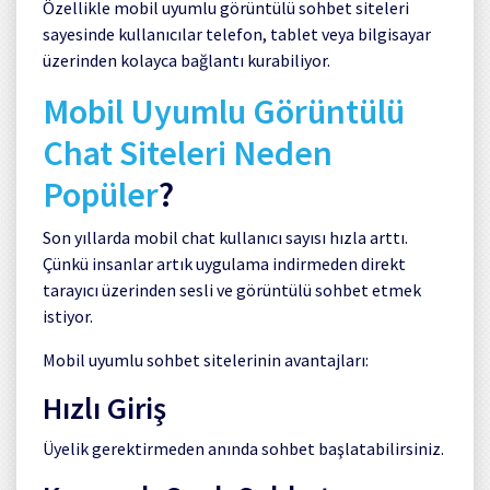
Özellikle mobil uyumlu görüntülü sohbet siteleri
sayesinde kullanıcılar telefon, tablet veya bilgisayar
üzerinden kolayca bağlantı kurabiliyor.
Mobil Uyumlu Görüntülü
Chat Siteleri Neden
Popüler
?
Son yıllarda mobil chat kullanıcı sayısı hızla arttı.
Çünkü insanlar artık uygulama indirmeden direkt
tarayıcı üzerinden sesli ve görüntülü sohbet etmek
istiyor.
Mobil uyumlu sohbet sitelerinin avantajları:
Hızlı Giriş
Üyelik gerektirmeden anında sohbet başlatabilirsiniz.