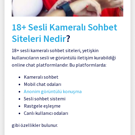
18+ Sesli Kameralı Sohbet
Siteleri Nedir
?
18+ sesli kameralı sohbet siteleri, yetişkin
kullanıcıların sesli ve görüntülü iletişim kurabildiği
online chat platformlarıdır. Bu platformlarda:
Kameralı sohbet
Mobil chat odaları
Anonim görüntülü konuşma
Sesli sohbet sistemi
Rastgele eşleşme
Canlı kullanıcı odaları
gibi özellikler bulunur.