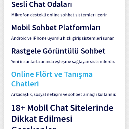
Sesli Chat Odaları
Mikrofon destekli online sohbet sistemleri içerir.
Mobil Sohbet Platformları
Android ve iPhone uyumlu hızlı giriş sistemleri sunar.
Rastgele Görüntülü Sohbet
Yeni insanlarla anında eşleşme sağlayan sistemlerdir.
Online Flört ve Tanışma
Chatleri
Arkadaşlık, sosyal iletişim ve sohbet amaçlı kullanılır.
18+ Mobil Chat Sitelerinde
Dikkat Edilmesi