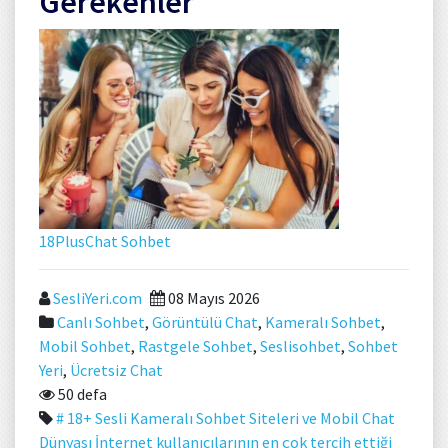
Gerekenler
18PlusChat Sohbet
SesliYeri.com
08 Mayıs 2026
Canlı Sohbet
,
Görüntülü Chat
,
Kameralı Sohbet
,
Mobil Sohbet
,
Rastgele Sohbet
,
Seslisohbet
,
Sohbet
Yeri
,
Ücretsiz Chat
50 defa
# 18+ Sesli Kameralı Sohbet Siteleri ve Mobil Chat
Dünyası İnternet kullanıcılarının en çok tercih ettiği