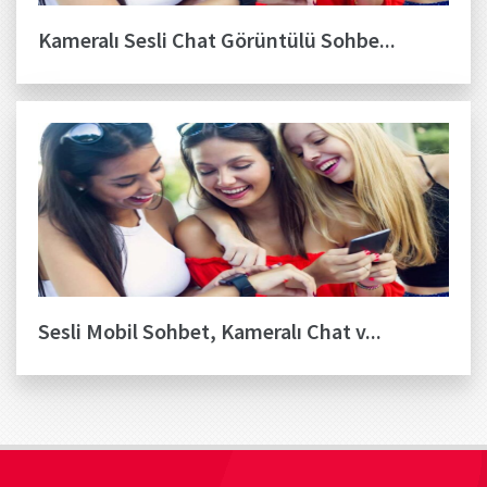
Kameralı Sesli Chat Görüntülü Sohbe...
Sesli Mobil Sohbet, Kameralı Chat v...