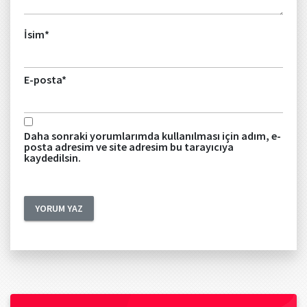
İsim
*
E-posta
*
Daha sonraki yorumlarımda kullanılması için adım, e-
posta adresim ve site adresim bu tarayıcıya
kaydedilsin.