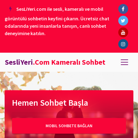
SesLiYeri.com ile sesli, kameralı ve mobil
görüntülü sohbetin keyfini çıkarın. Ücretsiz chat
odalarında yeni insanlarla tanışın, canlı sohbet
deneyimine katılın.
SesliYeri
.Com Kameralı Sohbet
Hemen Sohbet Başla
MOBIL SOHBETE BAĞLAN