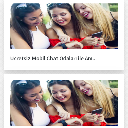
Ücretsiz Mobil Chat Odaları ile Anı...