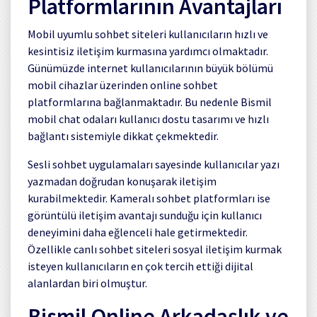
Platformlarının Avantajları
Mobil uyumlu sohbet siteleri kullanıcıların hızlı ve
kesintisiz iletişim kurmasına yardımcı olmaktadır.
Günümüzde internet kullanıcılarının büyük bölümü
mobil cihazlar üzerinden online sohbet
platformlarına bağlanmaktadır. Bu nedenle Bismil
mobil chat odaları kullanıcı dostu tasarımı ve hızlı
bağlantı sistemiyle dikkat çekmektedir.
Sesli sohbet uygulamaları sayesinde kullanıcılar yazı
yazmadan doğrudan konuşarak iletişim
kurabilmektedir. Kameralı sohbet platformları ise
görüntülü iletişim avantajı sunduğu için kullanıcı
deneyimini daha eğlenceli hale getirmektedir.
Özellikle canlı sohbet siteleri sosyal iletişim kurmak
isteyen kullanıcıların en çok tercih ettiği dijital
alanlardan biri olmuştur.
Bismil Online Arkadaşlık ve