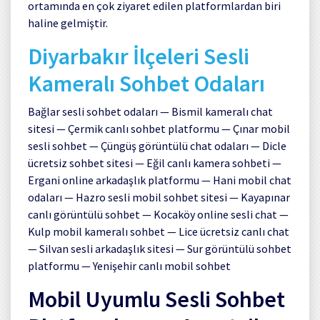
ortamında en çok ziyaret edilen platformlardan biri
haline gelmiştir.
Diyarbakır İlçeleri Sesli
Kameralı Sohbet Odaları
Bağlar
sesli sohbet odaları —
Bismil
kameralı chat
sitesi —
Çermik
canlı sohbet platformu —
Çınar
mobil
sesli sohbet —
Çüngüş
görüntülü chat odaları —
Dicle
ücretsiz sohbet sitesi —
Eğil
canlı kamera sohbeti —
Ergani
online arkadaşlık platformu —
Hani
mobil chat
odaları —
Hazro
sesli mobil sohbet sitesi —
Kayapınar
canlı görüntülü sohbet —
Kocaköy
online sesli chat —
Kulp
mobil kameralı sohbet —
Lice
ücretsiz canlı chat
—
Silvan
sesli arkadaşlık sitesi —
Sur
görüntülü sohbet
platformu —
Yenişehir
canlı mobil sohbet
Mobil Uyumlu Sesli Sohbet