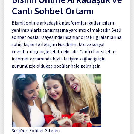
Canlı Sohbet Ortamı
Bismil
online arkadaşlık platformları kullanıcıların
yeni insanlarla tanışmasına yardımcı olmaktadır. Sesli
sohbet odaları sayesinde insanlar ortak ilgi alanlarına
sahip kişilerle iletişim kurabilmekte ve sosyal
çevrelerini genişletebilmektedir. Canlı chat siteleri
internet ortamında hızlı iletişim sağladığı için
günümüzde oldukça popüler hale gelmiştir.
SesliYeri Sohbet Siteleri