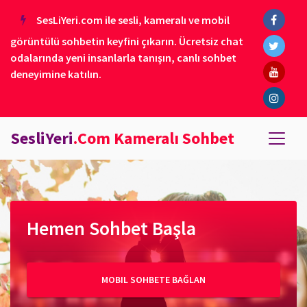
SesLiYeri.com ile sesli, kameralı ve mobil
görüntülü sohbetin keyfini çıkarın. Ücretsiz chat
odalarında yeni insanlarla tanışın, canlı sohbet
deneyimine katılın.
SesliYeri
.Com Kameralı Sohbet
Hemen Sohbet Başla
MOBIL SOHBETE BAĞLAN