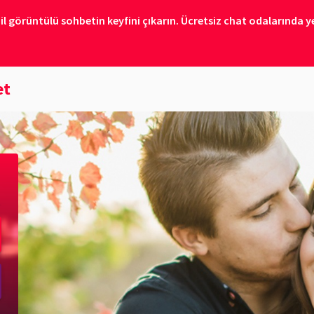
il görüntülü sohbetin keyfini çıkarın. Ücretsiz chat odalarında ye
et