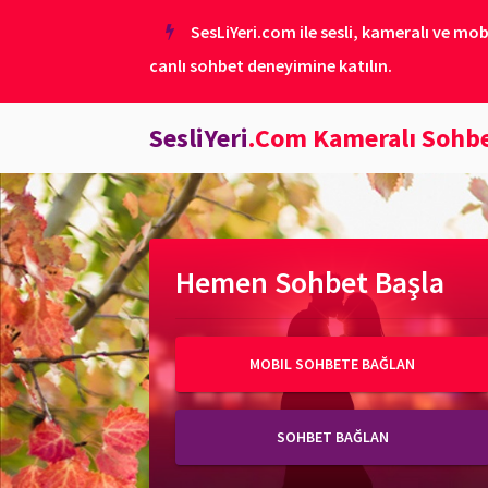
SesLiYeri.com ile sesli, kameralı ve mob
canlı sohbet deneyimine katılın.
SesliYeri
.Com Kameralı Sohb
Hemen Sohbet Başla
MOBIL SOHBETE BAĞLAN
SOHBET BAĞLAN