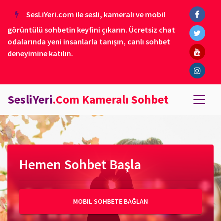
SesLiYeri.com ile sesli, kameralı ve mobil
görüntülü sohbetin keyfini çıkarın. Ücretsiz chat
odalarında yeni insanlarla tanışın, canlı sohbet
deneyimine katılın.
SesliYeri
.Com Kameralı Sohbet
Hemen Sohbet Başla
MOBIL SOHBETE BAĞLAN