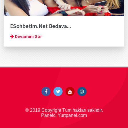
ESohbetim.Net Bedava...
Devamını Gör
© 2019 Copyright Tüm hakları saklıdır.
Panelci Yurtpanel.com