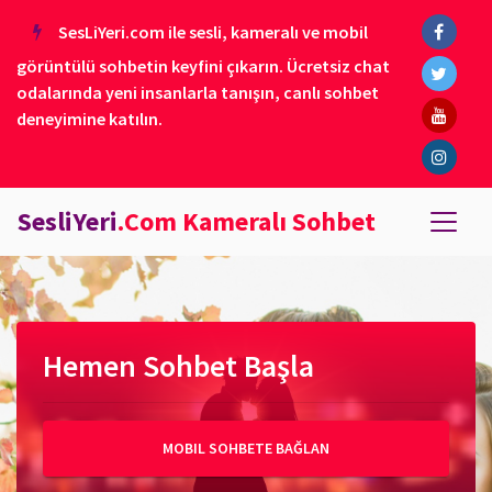
SesLiYeri.com ile sesli, kameralı ve mobil
görüntülü sohbetin keyfini çıkarın. Ücretsiz chat
odalarında yeni insanlarla tanışın, canlı sohbet
deneyimine katılın.
SesliYeri
.Com Kameralı Sohbet
Hemen Sohbet Başla
MOBIL SOHBETE BAĞLAN