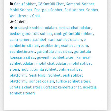
Canlı Sohbet
,
Görüntülü Chat
,
Kameralı Sohbet
,
Mobil Sohbet
,
Rastgele Sohbet
,
Seslisohbet
,
Sohbet
Yeri
,
Ücretsiz Chat
94 defa
arkadaşlık sohbet odaları
,
bedava chat odaları
,
bedava görüntülü sohbet
,
canlı görüntülü sohbet
,
canlı kameralı sohbet
,
canlı sohbet odaları
,
e
sohbetim siteleri
,
esohbetim
,
esohbetim.com
,
esohbetim.net
,
görüntülü chat sitesi
,
görüntülü
konuşma sitesi
,
güvenilir sohbet sitesi
,
kameralı
sohbet odaları
,
mobil chat odaları
,
mobil sohbet
sitesi
,
mobil uyumlu sohbet
,
online sohbet
platformu
,
Sesli Mobil Sohbet
,
sesli sohbet
platformu
,
sohbet odaları
,
türkçe sohbet sitesi
,
ücretsiz chat sitesi
,
ücretsiz kameralı chat
,
ücretsiz
sohbet siteleri