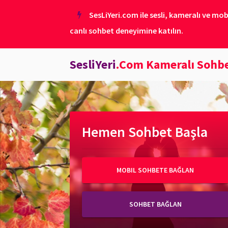
SesLiYeri.com ile sesli, kameralı ve mob
canlı sohbet deneyimine katılın.
SesliYeri
.Com Kameralı Sohb
Hemen Sohbet Başla
MOBIL SOHBETE BAĞLAN
SOHBET BAĞLAN