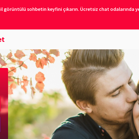
il görüntülü sohbetin keyfini çıkarın. Ücretsiz chat odalarında ye
et