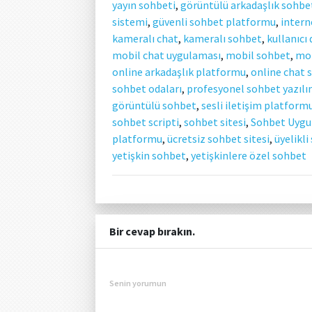
yayın sohbeti
,
görüntülü arkadaşlık sohbe
sistemi
,
güvenli sohbet platformu
,
intern
kameralı chat
,
kameralı sohbet
,
kullanıcı
mobil chat uygulaması
,
mobil sohbet
,
mob
online arkadaşlık platformu
,
online chat s
sohbet odaları
,
profesyonel sohbet yazılı
görüntülü sohbet
,
sesli iletişim platform
sohbet scripti
,
sohbet sitesi
,
Sohbet Uygu
platformu
,
ücretsiz sohbet sitesi
,
üyelikli
yetişkin sohbet
,
yetişkinlere özel sohbet
Bir cevap bırakın.
Senin yorumun