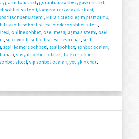
ti
,
görüntülü chat
,
görüntülü sohbet
,
güvenli chat
et sohbet sistemi
,
kameralı arkadaşlık sitesi
,
 dostu sohbet sistemi
,
kullanıcı etkileşim platformu
,
il uyumlu sohbet sitesi
,
modern sohbet sitesi
,
itesi
,
online sohbet
,
özel mesajlaşma sistemi
,
özel
mı
,
seo uyumlu sohbet sitesi
,
sesli chat
,
sesli
u
,
sesli kamera sohbeti
,
sesli sohbet
,
sohbet odaları
,
laması
,
sosyal sohbet odaları
,
türkçe sohbet
 sohbet sitesi
,
vip sohbet odaları
,
yetişkin chat
,