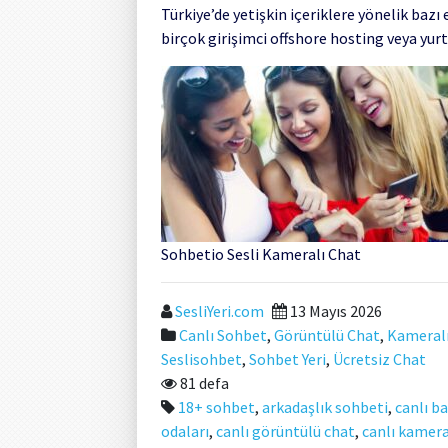
Türkiye’de yetişkin içeriklere yönelik baz
birçok girişimci offshore hosting veya yurt
Sohbetio Sesli Kameralı Chat
SesliYeri.com
13 Mayıs 2026
Canlı Sohbet
,
Görüntülü Chat
,
Kameral
Seslisohbet
,
Sohbet Yeri
,
Ücretsiz Chat
81 defa
18+ sohbet
,
arkadaşlık sohbeti
,
canlı b
odaları
,
canlı görüntülü chat
,
canlı kamer