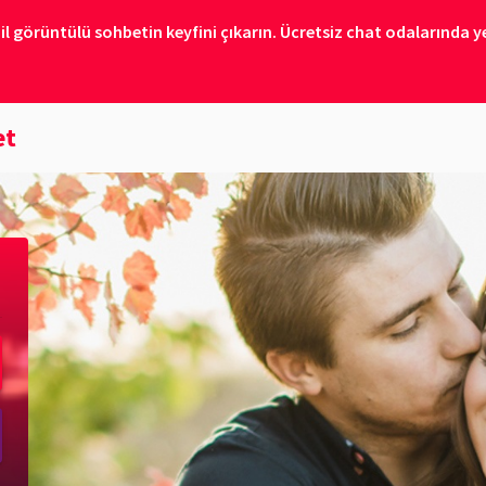
il görüntülü sohbetin keyfini çıkarın. Ücretsiz chat odalarında ye
et