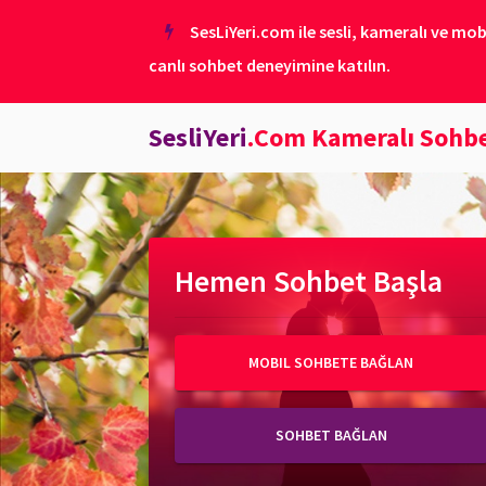
SesLiYeri.com ile sesli, kameralı ve mob
canlı sohbet deneyimine katılın.
SesliYeri
.Com Kameralı Sohb
Hemen Sohbet Başla
MOBIL SOHBETE BAĞLAN
SOHBET BAĞLAN