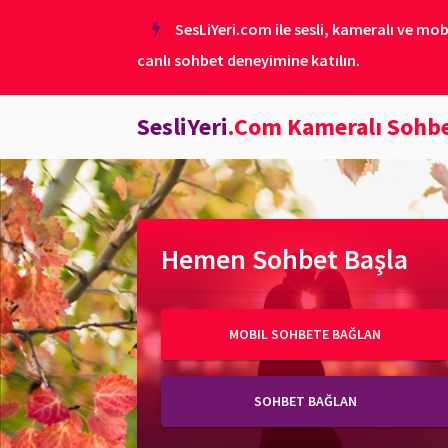
SesLiYeri.com ile sesli, kameralı ve mob
canlı sohbet deneyimine katılın.
SesliYeri
.Com Kameralı Sohb
Hemen Sohbet Başla
MOBIL SOHBETE BAĞLAN
SOHBET BAĞLAN