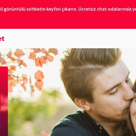
il görüntülü sohbetin keyfini çıkarın. Ücretsiz chat odalarında ye
et