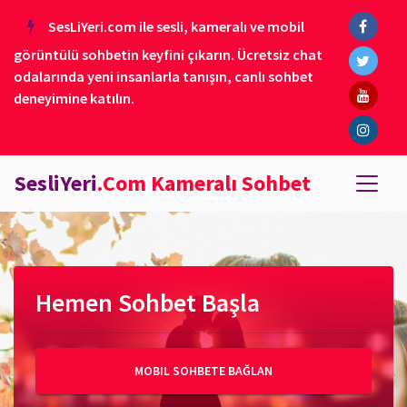
SesLiYeri.com ile sesli, kameralı ve mobil
görüntülü sohbetin keyfini çıkarın. Ücretsiz chat
odalarında yeni insanlarla tanışın, canlı sohbet
deneyimine katılın.
SesliYeri
.Com Kameralı Sohbet
Hemen Sohbet Başla
MOBIL SOHBETE BAĞLAN