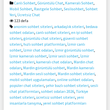
Canlı Sohbet
,
Görüntülü Chat
,
Kameralı Sohbet
,
Mobil Sohbet
,
Rastgele Sohbet
,
Seslisohbet
,
Sohbet
Yeri
,
Ücretsiz Chat
123 defa
anonim sohbet siteleri
,
arkadaşlık siteleri
,
bedava
sohbet odaları
,
canlı sohbet siteleri
,
en iyi sohbet
siteleri
,
görüntülü chat siteleri
,
güvenli sohbet
siteleri
,
hızlı sohbet platformları
,
İzmir canlı
sohbet
,
İzmir chat odaları
,
İzmir görüntülü sohbet
,
İzmir kameralı sohbet
,
İzmir sesli sohbet
,
İzmir
sohbet siteleri
,
kameralı chat odaları
,
Mardin chat
odaları
,
Mardin görüntülü sohbet
,
Mardin kameralı
sohbet
,
Mardin sesli sohbet
,
Mardin sohbet siteleri
,
mobil sohbet uygulamaları
,
online sohbet odaları
,
popüler chat siteleri
,
şehir bazlı sohbet siteleri
,
sesli
chat platformları
,
sohbet odaları 2026
,
Türkiye
sohbet siteleri
,
ücretsiz sohbet siteleri
,
yeni
insanlarla tanışma
,
yerel sohbet platformları