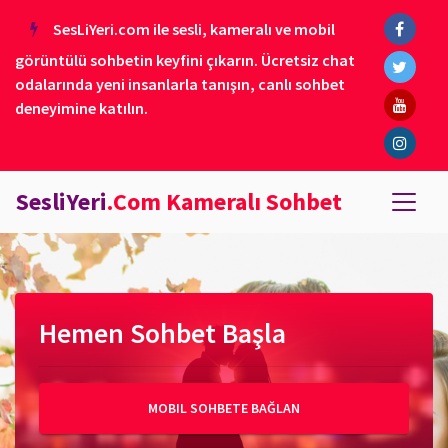
SesLiYeri.com ile sesli, kameralı ve mobil
görüntülü sohbetin keyfini çıkarın. Ücretsiz chat
odalarında yeni insanlarla tanışın, canlı sohbet
deneyimine katılın.
SesliYeri
.Com Kameralı Sohbet
Hemen Sohbet Başla
MOBIL SOHBETE BAĞLAN