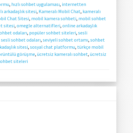
formu
,
hızlı sohbet uygulaması
,
internetten
ı arkadaşlık sitesi
,
Kameralı Mobil Chat
,
kameralı
bil Chat Sitesi
,
mobil kamera sohbeti
,
mobil sohbet
 sitesi
,
omegle alternatifleri
,
online arkadaşlık
ohbet odaları
,
popüler sohbet siteleri
,
sesli
,
sesli sohbet odaları
,
seviyeli sohbet ortamı
,
sohbet
kadaşlık sitesi
,
sosyal chat platformu
,
türkçe mobil
görüntülü görüşme
,
ücretsiz kameralı sohbet
,
ücretsiz
sohbet siteleri