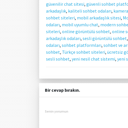
güvenilir chat sitesi
,
güvenli sohbet plat
arkadaşlık
,
kaliteli sohbet odaları
,
kameral
sohbet siteleri
,
mobil arkadaşlık sitesi
,
Mo
odaları
,
mobil uyumlu chat
,
modern sohbet
siteleri
,
online görüntülü sohbet
,
online s
arkadaşlık odaları
,
sesli görüntülü sohbet
odaları
,
sohbet platformları
,
sohbet ve ar
sohbet
,
Türkçe sohbet siteleri
,
ücretsiz 
sesli sohbet
,
yeni nesil chat sistemi
,
yeni 
Bir cevap bırakın.
Senin yorumun