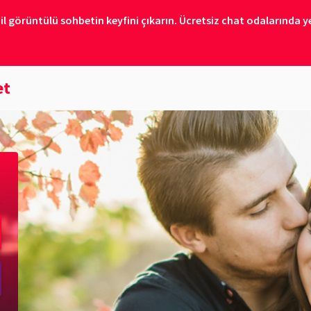
il görüntülü sohbetin keyfini çıkarın. Ücretsiz chat odalarında ye
et