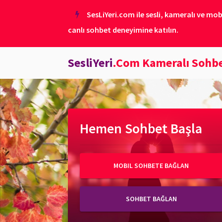
SesLiYeri.com ile sesli, kameralı ve mob
canlı sohbet deneyimine katılın.
SesliYeri
.Com Kameralı Sohb
Hemen Sohbet Başla
MOBIL SOHBETE BAĞLAN
SOHBET BAĞLAN