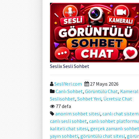
Seslix Sesli Sohbet
SesliYeri.com
27 Mayıs 2026
Canlı Sohbet
,
Görüntülü Chat
,
Kameral
Seslisohbet
,
Sohbet Yeri
,
Ücretsiz Chat
77 defa
anonim sohbet sitesi
,
canlı chat sistem
canlı sesli sohbet
,
canlı sohbet platformu
kaliteli chat sitesi
,
gerçek zamanlı sohbe
yayın sohbeti
,
görüntülü chat sitesi
,
görün