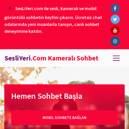
SesLiYeri.com ile sesli, kameralı ve mobil
görüntülü sohbetin keyfini çıkarın. Ücretsiz chat
odalarında yeni insanlarla tanışın, canlı sohbet
deneyimine katılın.
SesliYeri
.Com Kameralı Sohbet
Hemen Sohbet Başla
MOBIL SOHBETE BAĞLAN