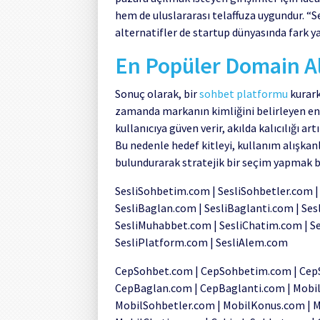
hem de uluslararası telaffuza uygundur. “
alternatifler de startup dünyasında fark ya
En Popüler Domain Ala
Sonuç olarak, bir
sohbet platformu
kurark
zamanda markanın kimliğini belirleyen en 
kullanıcıya güven verir, akılda kalıcılığı a
Bu nedenle hedef kitleyi, kullanım alışka
bulundurarak stratejik bir seçim yapmak b
SesliSohbetim.com | SesliSohbetler.com |
SesliBaglan.com | SesliBaglanti.com | Ses
SesliMuhabbet.com | SesliChatim.com | Se
SesliPlatform.com | SesliAlem.com
CepSohbet.com | CepSohbetim.com | Cep
CepBaglan.com | CepBaglanti.com | Mobi
MobilSohbetler.com | MobilKonus.com | 