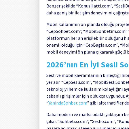
Benzer şekilde “KonusHatti.com”, “SesliDu
daha geniş bir iletişim deneyimini çağrıştı
Mobil kullanımın ön planda olduğu projeler
“CepSohbet.com”, “MobilSohbetim.com” ve
platformun her an erişilebilir olduğunu hiss
önemli olduğu için “CepBaglan.com”, “Mo
mobil deneyimi ön plana çıkararak güçlü bir
2026’nın En İyi Sesli S
Sesli ve mobil kavramlarının birleştiği hib
yer alır. “CepSesli.com”, “MobilSesliSoh
teknolojiyi hem de kullanım kolaylığını ay
tabanlı girişimler için oldukça uygundur. 
“
YanindaSohbet.com
” gibi alternatifler d
Daha modern ve marka odaklı yaklaşım benim
çıkar. “Sohbetix.com”, “Seslio.com”, “Kon
pazara açılmak isteyen girişimler için idea