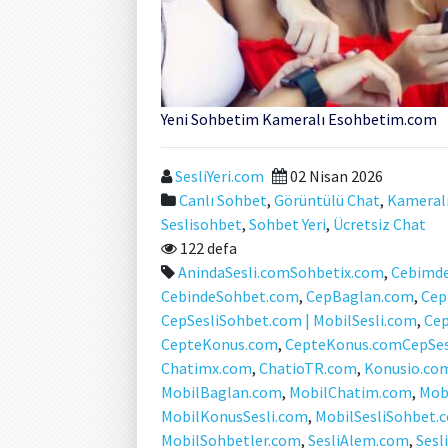
Yeni Sohbetim Kameralı Esohbetim.com
SesliYeri.com
02 Nisan 2026
Canlı Sohbet
,
Görüntülü Chat
,
Kameral
Seslisohbet
,
Sohbet Yeri
,
Ücretsiz Chat
122 defa
AnindaSesli.comSohbetix.com
,
Cebimd
CebindeSohbet.com
,
CepBaglan.com
,
Cep
CepSesliSohbet.com | MobilSesli.com
,
Ce
CepteKonus.com
,
CepteKonus.comCepSes
Chatimx.com
,
ChatioTR.com
,
Konusio.co
MobilBaglan.com
,
MobilChatim.com
,
Mob
MobilKonusSesli.com
,
MobilSesliSohbet.
MobilSohbetler.com
,
SesliAlem.com
,
Sesl