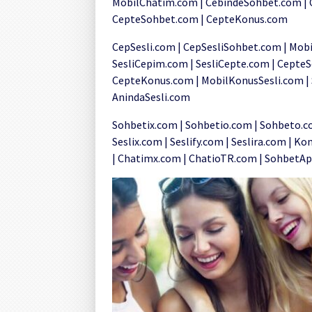
MobilChatim.com | CebindeSohbet.com | 
CepteSohbet.com | CepteKonus.com
CepSesli.com | CepSesliSohbet.com | Mobi
SesliCepim.com | SesliCepte.com | CepteSe
CepteKonus.com | MobilKonusSesli.com | 
AnindaSesli.com
Sohbetix.com | Sohbetio.com | Sohbeto.co
Seslix.com | Seslify.com | Seslira.com | 
| Chatimx.com | ChatioTR.com | SohbetAp