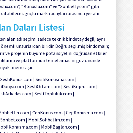
Seslix.com”, “Konusla.com” ve “Sohbetly.com” gibi
ratabilecek güçlü marka adayları arasında yer alır.
n Daları Listesi
en alan adı seçimi sadece teknik bir detay değil, aynı
önemli unsurlardan biridir. Doğru seçilmiş bir domain;
rtırır ve projenin büyüme potansiyelini doğrudan etkiler.
nlıklarını ve platformun temel amacını göz önünde
üyük önem taşır.
 SesliKonus.com | SesliKonusma.com |
liDunya.com | SesliOrtam.com | SesliKopru.com |
sliArkadas.com | SesliTopluluk.com |
Sohbetler.com | CepKonus.com | CepKonusma.com |
lSohbet.com | MobilSohbetim.com |
MobilKonusma.com | MobilBaglan.com |