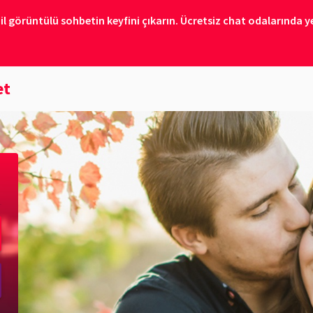
il görüntülü sohbetin keyfini çıkarın. Ücretsiz chat odalarında ye
et