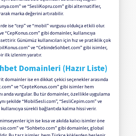
nya.com” ve “SesliKopru.com” gibi alternatifler,
rarak marka değerini artırabilir.
de ise “cep” ve “mobil” vurgusu oldukça etkili olur.
 “CepKonus.com” gibi domainler, kullanıcıya
ettirir. Günümüz kullanıcıları için hız ve pratiklik çok
bilKonus.com” ve “CebindeSohbet.com” gibi isimler,
 ilk izlenim yaratır.
ohbet Domainleri (Hazır Liste)
rit domainler ise en dikkat çekici seçenekler arasında
bet.com” ve “CepteKonus.com” gibi isimler hem
nı anda vurgular. Bu tür domainler, özellikle uygulama
Aynı şekilde “MobilSesli.com”, “SesliCepim.com” ve
e kullanıcıya sürekli bağlantıda kalma hissi verir.
seyenler için ise kısa ve akılda kalıcı isimler öne
usio.com” ve “Sohbeto.com” gibi domainler, global
ldir. Bu tarz isimler, hem Türkçe köklerden beslenir