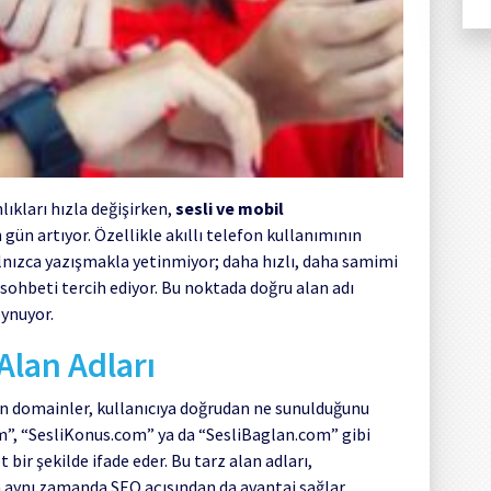
nlıkları hızla değişirken,
sesli ve mobil
gün artıyor. Özellikle akıllı telefon kullanımının
alnızca yazışmakla yetinmiyor; daha hızlı, daha samimi
i sohbeti tercih ediyor. Bu noktada doğru alan adı
oynuyor.
Alan Adları
len domainler, kullanıcıya doğrudan ne sunulduğunu
m”, “SesliKonus.com” ya da “SesliBaglan.com” gibi
bir şekilde ifade eder. Bu tarz alan adları,
n aynı zamanda SEO açısından da avantaj sağlar.