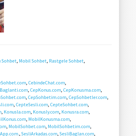
ı Sohbet
,
Mobil Sohbet
,
Rastgele Sohbet
,
eSohbet.com
,
CebindeChat.com
,
Baglanti.com
,
CepKonus.com
,
CepKonusma.com
,
pSohbet.com
,
CepSohbetim.com
,
CepSohbetler.com
,
li.com
,
CepteSesli.com
,
CepteSohbet.com
,
m
,
Konusla.com
,
Konusly.com
,
Konusra.com
,
ilKonus.com
,
MobilKonusma.com
,
com
,
MobilSohbet.com
,
MobilSohbetim.com
,
iApp.com.
,
SesliArkadas.com
,
SesliBaglan.com
,