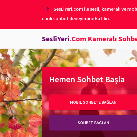
SesLiYeri.com ile sesli, kameralı ve mob
canlı sohbet deneyimine katılın.
SesliYeri
.Com Kameralı Sohb
Hemen Sohbet Başla
MOBIL SOHBETE BAĞLAN
SOHBET BAĞLAN