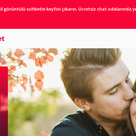
il görüntülü sohbetin keyfini çıkarın. Ücretsiz chat odalarında ye
et