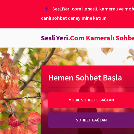
SesLiYeri.com ile sesli, kameralı ve mob
canlı sohbet deneyimine katılın.
SesliYeri
.Com Kameralı Sohb
Hemen Sohbet Başla
MOBIL SOHBETE BAĞLAN
SOHBET BAĞLAN