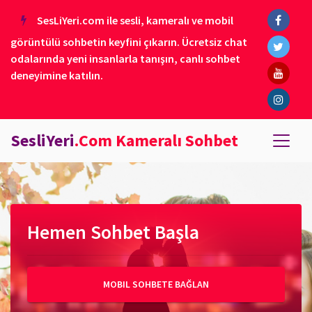
SesLiYeri.com ile sesli, kameralı ve mobil
görüntülü sohbetin keyfini çıkarın. Ücretsiz chat
odalarında yeni insanlarla tanışın, canlı sohbet
deneyimine katılın.
SesliYeri
.Com Kameralı Sohbet
Hemen Sohbet Başla
MOBIL SOHBETE BAĞLAN