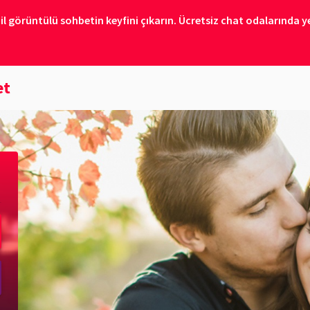
il görüntülü sohbetin keyfini çıkarın. Ücretsiz chat odalarında ye
et