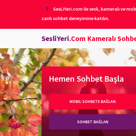
SesLiYeri.com ile sesli, kameralı ve mob
canlı sohbet deneyimine katılın.
SesliYeri
.Com Kameralı Sohb
Hemen Sohbet Başla
MOBIL SOHBETE BAĞLAN
SOHBET BAĞLAN