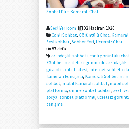
SohbetPlus Kameralı Chat
SesliYeri.com
02 Haziran 2026
Canlı Sohbet
,
Görüntülü Chat
,
Kameral
Seslisohbet
,
Sohbet Yeri
,
Ücretsiz Chat
87 defa
arkadaşlık sohbeti
,
canlı görüntülü cha
ESohbetim siteleri
,
görüntülü arkadaşlık
güvenli sohbet sitesi
,
internet sohbet oda
kameralı konuşma
,
Kameralı Sohbetim
,
m
sohbet
,
mobil kameralı sohbet
,
mobil so
platformu
,
online sohbet odaları
,
sesli v
sosyal sohbet platformu
,
ücretsiz görünt
tanışma