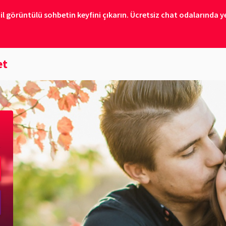
il görüntülü sohbetin keyfini çıkarın. Ücretsiz chat odalarında ye
et