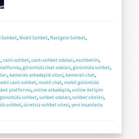
ı Sohbet
,
Mobil Sohbet
,
Rastgele Sohbet
,
t
,
canlı sohbet
,
canlı sohbet odaları
,
esohbetim
,
 platformu
,
görüntülü chat odaları
,
görüntülü sohbet
,
ları
,
kameralı arkadaşlık sitesi
,
kameralı chat
,
obil canlı sohbet
,
mobil chat
,
mobil görüntülü
hbet platformu
,
online arkadaşlık
,
online iletişim
e görüntülü sohbet
,
sohbet odaları
,
sohbet siteleri
,
ülü sohbet
,
ücretsiz sohbet sitesi
,
yeni insanlarla