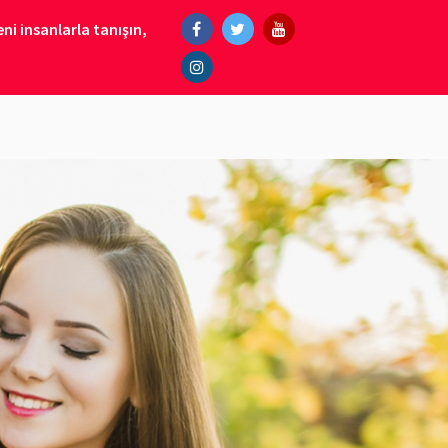
ni insanlarla tanışın,