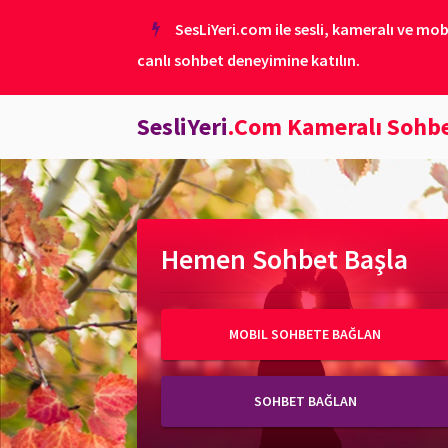
SesLiYeri.com ile sesli, kameralı ve mob
canlı sohbet deneyimine katılın.
SesliYeri
.Com Kameralı Sohb
Hemen Sohbet Başla
MOBIL SOHBETE BAĞLAN
SOHBET BAĞLAN