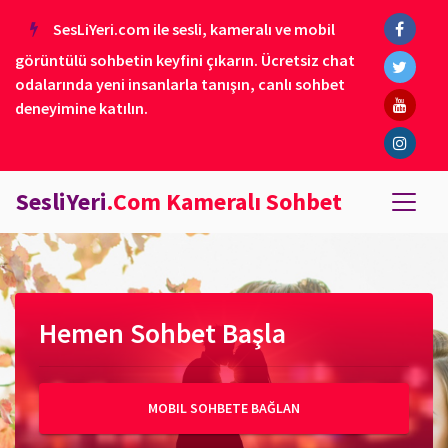
SesLiYeri.com ile sesli, kameralı ve mobil
görüntülü sohbetin keyfini çıkarın. Ücretsiz chat
odalarında yeni insanlarla tanışın, canlı sohbet
deneyimine katılın.
SesliYeri
.Com Kameralı Sohbet
Hemen Sohbet Başla
MOBIL SOHBETE BAĞLAN