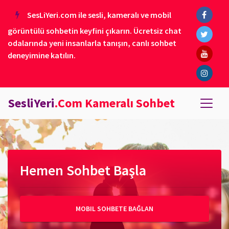
SesLiYeri.com ile sesli, kameralı ve mobil
görüntülü sohbetin keyfini çıkarın. Ücretsiz chat
odalarında yeni insanlarla tanışın, canlı sohbet
deneyimine katılın.
SesliYeri
.Com Kameralı Sohbet
Hemen Sohbet Başla
MOBIL SOHBETE BAĞLAN