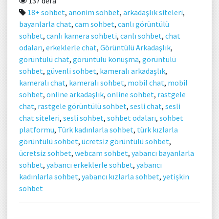
137 defa
18+ sohbet
,
anonim sohbet
,
arkadaşlık siteleri
,
bayanlarla chat
,
cam sohbet
,
canlı görüntülü
sohbet
,
canlı kamera sohbeti
,
canlı sohbet
,
chat
odaları
,
erkeklerle chat
,
Görüntülü Arkadaşlık
,
görüntülü chat
,
görüntülü konuşma
,
görüntülü
sohbet
,
güvenli sohbet
,
kameralı arkadaşlık
,
kameralı chat
,
kameralı sohbet
,
mobil chat
,
mobil
sohbet
,
online arkadaşlık
,
online sohbet
,
rastgele
chat
,
rastgele görüntülü sohbet
,
sesli chat
,
sesli
chat siteleri
,
sesli sohbet
,
sohbet odaları
,
sohbet
platformu
,
Türk kadınlarla sohbet
,
türk kızlarla
görüntülü sohbet
,
ücretsiz görüntülü sohbet
,
ücretsiz sohbet
,
webcam sohbet
,
yabancı bayanlarla
sohbet
,
yabancı erkeklerle sohbet
,
yabancı
kadınlarla sohbet
,
yabancı kızlarla sohbet
,
yetişkin
sohbet