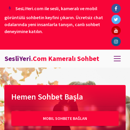
SesLiYeri.com ile sesli, kameralı ve mobil
görüntülü sohbetin keyfini çıkarın. Ücretsiz chat
odalarında yeni insanlarla tanışın, canlı sohbet
deneyimine katılın.
SesliYeri
.Com Kameralı Sohbet
Hemen Sohbet Başla
MOBIL SOHBETE BAĞLAN