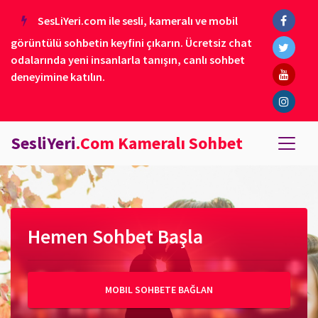
SesLiYeri.com ile sesli, kameralı ve mobil
görüntülü sohbetin keyfini çıkarın. Ücretsiz chat
odalarında yeni insanlarla tanışın, canlı sohbet
deneyimine katılın.
SesliYeri
.Com Kameralı Sohbet
Hemen Sohbet Başla
MOBIL SOHBETE BAĞLAN