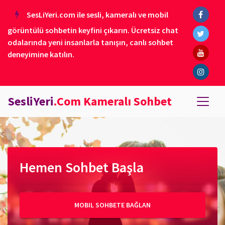
SesLiYeri.com ile sesli, kameralı ve mobil
görüntülü sohbetin keyfini çıkarın. Ücretsiz chat
odalarında yeni insanlarla tanışın, canlı sohbet
deneyimine katılın.
SesliYeri
.Com Kameralı Sohbet
Hemen Sohbet Başla
MOBIL SOHBETE BAĞLAN