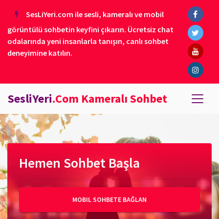
SesLiYeri.com ile sesli, kameralı ve mobil
görüntülü sohbetin keyfini çıkarın. Ücretsiz chat
odalarında yeni insanlarla tanışın, canlı sohbet
deneyimine katılın.
SesliYeri
.Com Kameralı Sohbet
Hemen Sohbet Başla
MOBIL SOHBETE BAĞLAN