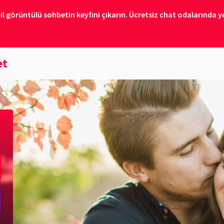
il görüntülü sohbetin keyfini çıkarın. Ücretsiz chat odalarında ye
et