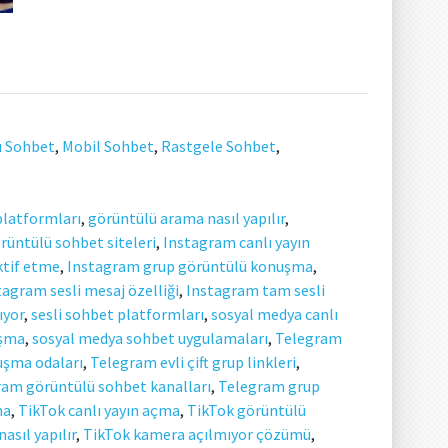
ı Sohbet
,
Mobil Sohbet
,
Rastgele Sohbet
,
 platformları
,
görüntülü arama nasıl yapılır
,
rüntülü sohbet siteleri
,
Instagram canlı yayın
tif etme
,
Instagram grup görüntülü konuşma
,
tagram sesli mesaj özelliği
,
Instagram tam sesli
ıyor
,
sesli sohbet platformları
,
sosyal medya canlı
uşma
,
sosyal medya sohbet uygulamaları
,
Telegram
uşma odaları
,
Telegram evli çift grup linkleri
,
am görüntülü sohbet kanalları
,
Telegram grup
ma
,
TikTok canlı yayın açma
,
TikTok görüntülü
asıl yapılır
,
TikTok kamera açılmıyor çözümü
,