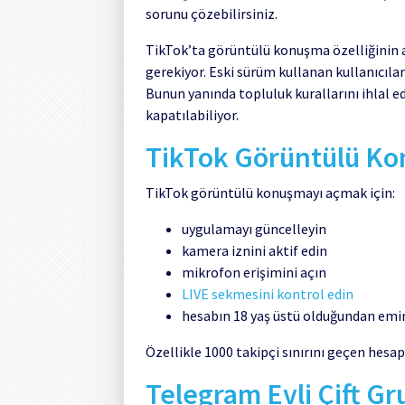
sorunu çözebilirsiniz.
TikTok’ta görüntülü konuşma özelliğinin a
gerekiyor. Eski sürüm kullanan kullanıcıl
Bunun yanında topluluk kurallarını ihlal e
kapatılabiliyor.
TikTok Görüntülü Kon
TikTok görüntülü konuşmayı açmak için:
uygulamayı güncelleyin
kamera iznini aktif edin
mikrofon erişimini açın
LIVE sekmesini kontrol edin
hesabın 18 yaş üstü olduğundan emi
Özellikle 1000 takipçi sınırını geçen hesa
Telegram Evli Çift G