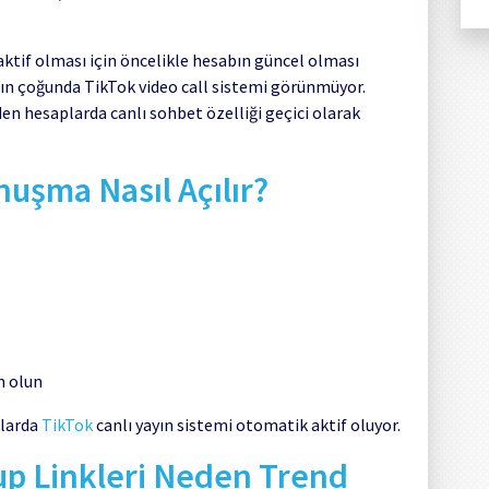
ktif olması için öncelikle hesabın güncel olması
arın çoğunda TikTok video call sistemi görünmüyor.
den hesaplarda canlı sohbet özelliği geçici olarak
uşma Nasıl Açılır?
n olun
plarda
TikTok
canlı yayın sistemi otomatik aktif oluyor.
rup Linkleri Neden Trend