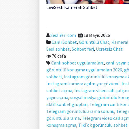
LiveSesli Kameralı Sohbet
SesliYeri.com
18 Mayıs 2026
Canlı Sohbet
,
Görüntülü Chat
,
Kameral
Seslisohbet
,
Sohbet Yeri
,
Ücretsiz Chat
78 defa
Canlı sohbet uygulamaları.
,
canlı yayın
görüntülü konuşma uygulamaları 2026
,
gö
sohbeti
,
Instagram görüntülü konuşma ak
Instagram kamera açılmıyor çözümü
,
Ins
sohbet açma
,
Instagram video call çalışm
yayın açma
,
sosyal medya görüntülü kon
aktif sohbet grupları
,
Telegram canlı kon
Telegram görüntülü arama sorunu
,
Telegr
görüntülü arama
,
Telegram video call aç
konuşma açma
,
TikTok görüntülü sohbet n