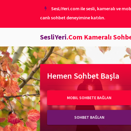
SesLiYeri.com ile sesli, kameralı ve mob
canlı sohbet deneyimine katılın.
SesliYeri
.Com Kameralı Sohb
Hemen Sohbet Başla
MOBIL SOHBETE BAĞLAN
SOHBET BAĞLAN