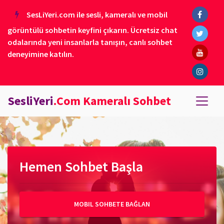
SesLiYeri.com ile sesli, kameralı ve mobil
görüntülü sohbetin keyfini çıkarın. Ücretsiz chat
odalarında yeni insanlarla tanışın, canlı sohbet
deneyimine katılın.
SesliYeri
.Com Kameralı Sohbet
Hemen Sohbet Başla
MOBIL SOHBETE BAĞLAN