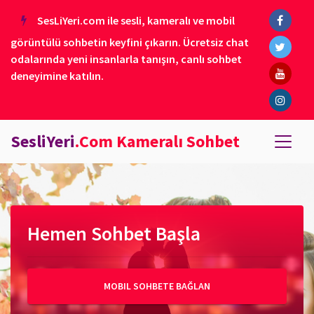
SesLiYeri.com ile sesli, kameralı ve mobil
görüntülü sohbetin keyfini çıkarın. Ücretsiz chat
odalarında yeni insanlarla tanışın, canlı sohbet
deneyimine katılın.
SesliYeri
.Com Kameralı Sohbet
Hemen Sohbet Başla
MOBIL SOHBETE BAĞLAN