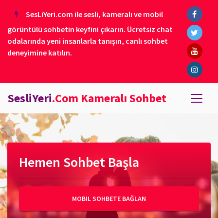
SesLiYeri.com ile sesli, kameralı ve mobil
görüntülü sohbetin keyfini çıkarın. Ücretsiz chat
odalarında yeni insanlarla tanışın, canlı sohbet
deneyimine katılın.
SesliYeri
.Com Kameralı Sohbet
Hemen Sohbet Başla
MOBIL SOHBETE BAĞLAN