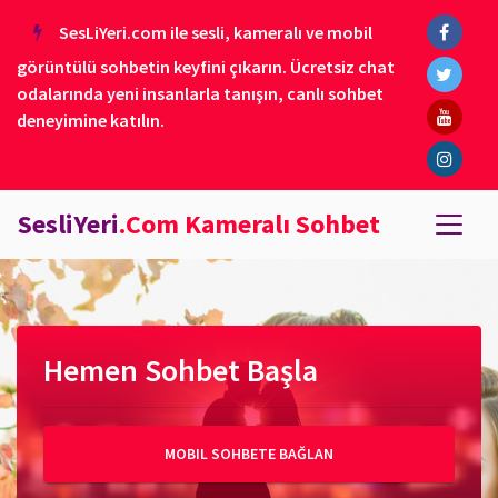
SesLiYeri.com ile sesli, kameralı ve mobil
görüntülü sohbetin keyfini çıkarın. Ücretsiz chat
odalarında yeni insanlarla tanışın, canlı sohbet
deneyimine katılın.
SesliYeri
.Com Kameralı Sohbet
Hemen Sohbet Başla
MOBIL SOHBETE BAĞLAN