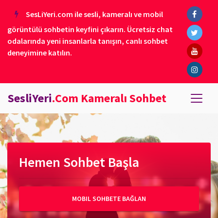
SesLiYeri.com ile sesli, kameralı ve mobil
görüntülü sohbetin keyfini çıkarın. Ücretsiz chat
odalarında yeni insanlarla tanışın, canlı sohbet
deneyimine katılın.
SesliYeri
.Com Kameralı Sohbet
Hemen Sohbet Başla
MOBIL SOHBETE BAĞLAN