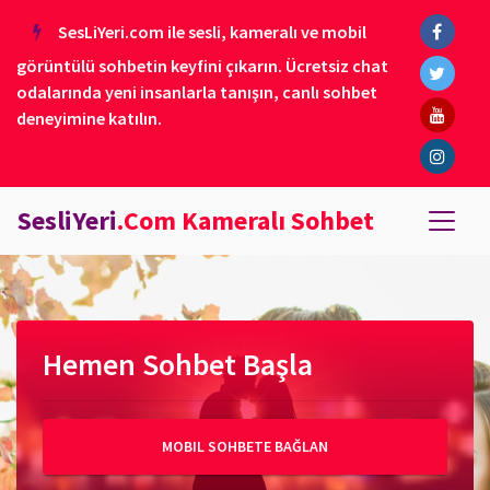
SesLiYeri.com ile sesli, kameralı ve mobil
görüntülü sohbetin keyfini çıkarın. Ücretsiz chat
odalarında yeni insanlarla tanışın, canlı sohbet
deneyimine katılın.
SesliYeri
.Com Kameralı Sohbet
Hemen Sohbet Başla
MOBIL SOHBETE BAĞLAN