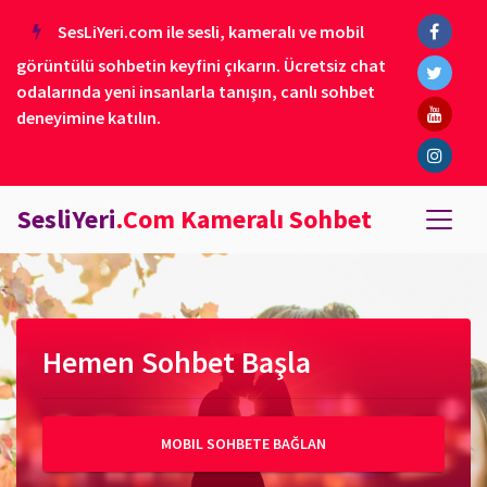
SesLiYeri.com ile sesli, kameralı ve mobil
görüntülü sohbetin keyfini çıkarın. Ücretsiz chat
odalarında yeni insanlarla tanışın, canlı sohbet
deneyimine katılın.
SesliYeri
.Com Kameralı Sohbet
Hemen Sohbet Başla
MOBIL SOHBETE BAĞLAN