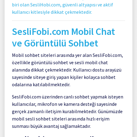
biri olan SesliHobi.com, güvenli altyapısı ve aktif
kullanıcı kitlesiyle dikkat çekmektedir.
SesliFobi.com Mobil Chat
ve Görüntülü Sohbet
Mobil sohbet siteleri arasında yer alan SesliFobi.com,
özellikle görüntülü sohbet ve sesli mobil chat
alanında dikkat çekmektedir. Kullanıcı dostu arayüzü
sayesinde siteye giriş yapan kişiler kolayca sohbet
odalarına katılabilmektedir.
SesliFobi.com üzerinden canlı sohbet yapmak isteyen
kullanıcılar, mikrofon ve kamera desteği sayesinde
gerçek zamanlı iletişim kurabilmektedir. Günümüzde
mobil sesli sohbet siteleri arasında hızlı erişim
sunması büyük avantaj sağlamaktadır.