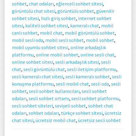
sohbet
,
chat odaları
,
eğlenceli sohbet sitesi
,
görüntülü chat sitesi
,
görüntülü sohbet
,
güvenilir
sohbet sitesi
,
hızlı giriş sohbet
,
internet sohbet
sitesi
,
kaliteli sohbet sitesi
,
kameralı chat
,
mobil
canlı sohbet
,
mobil chat
,
mobil görüntülü sohbet
,
mobil sesli oda
,
mobil sesli sohbet
,
mobil sohbet
,
mobil uyumlu sohbet sitesi
,
online arkadaşlık
platformu
,
online mobil sohbet
,
online sesli chat
,
online sohbet sitesi
,
sesli arkadaşlık sitesi
,
sesli
chat
,
sesli görüntülü chat
,
sesli iletişim platformu
,
sesli kameralı chat sitesi
,
sesli kameralı sohbet
,
sesli
konuşma platformu
,
sesli mobil chat
,
sesli oda
,
sesli
sohbet
,
sesli sohbet kullanıcıları
,
sesli sohbet
odaları
,
sesli sohbet ortamı
,
sesli sohbet platformu
,
sesli sohbet siteleri
,
seviyeli sohbet
,
sohbet chat
odaları
,
sohbet odaları
,
türkçe sohbet sitesi
,
ücretsiz
chat sitesi
,
ücretsiz mobil chat
,
ücretsiz sesli sohbet