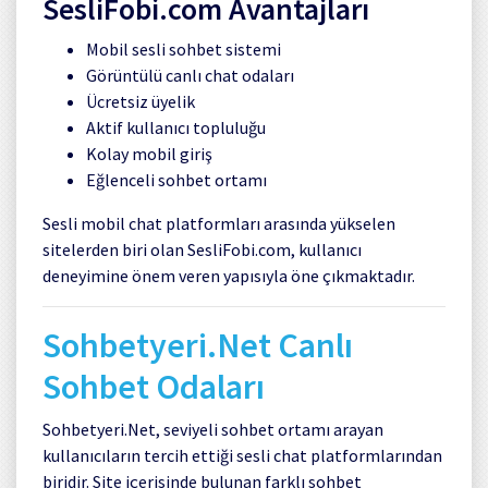
SesliFobi.com Avantajları
Mobil sesli sohbet sistemi
Görüntülü canlı chat odaları
Ücretsiz üyelik
Aktif kullanıcı topluluğu
Kolay mobil giriş
Eğlenceli sohbet ortamı
Sesli mobil chat platformları arasında yükselen
sitelerden biri olan SesliFobi.com, kullanıcı
deneyimine önem veren yapısıyla öne çıkmaktadır.
Sohbetyeri.Net Canlı
Sohbet Odaları
Sohbetyeri.Net, seviyeli sohbet ortamı arayan
kullanıcıların tercih ettiği sesli chat platformlarından
biridir. Site içerisinde bulunan farklı sohbet