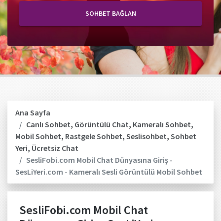
SOHBET BAĞLAN
Ana Sayfa
Canlı Sohbet
,
Görüntülü Chat
,
Kameralı Sohbet
,
Mobil Sohbet
,
Rastgele Sohbet
,
Seslisohbet
,
Sohbet
Yeri
,
Ücretsiz Chat
SesliFobi.com Mobil Chat Dünyasına Giriş -
SesLiYeri.com - Kameralı Sesli Görüntülü Mobil Sohbet
SesliFobi.com Mobil Chat