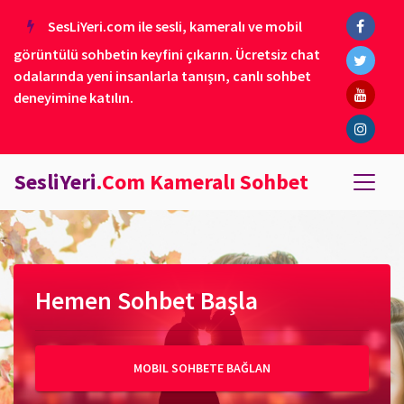
SesLiYeri.com ile sesli, kameralı ve mobil
görüntülü sohbetin keyfini çıkarın. Ücretsiz chat
odalarında yeni insanlarla tanışın, canlı sohbet
deneyimine katılın.
SesliYeri
.Com Kameralı Sohbet
Hemen Sohbet Başla
MOBIL SOHBETE BAĞLAN