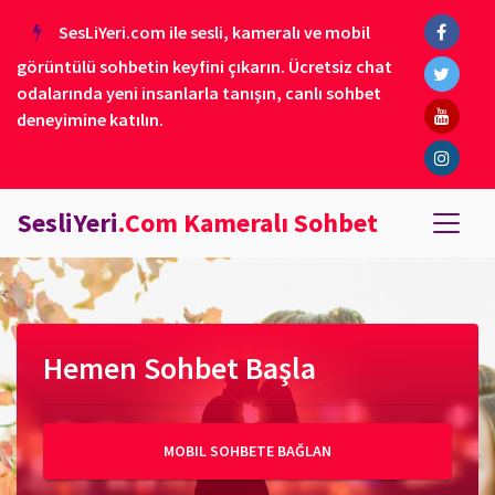
SesLiYeri.com ile sesli, kameralı ve mobil
görüntülü sohbetin keyfini çıkarın. Ücretsiz chat
odalarında yeni insanlarla tanışın, canlı sohbet
deneyimine katılın.
SesliYeri
.Com Kameralı Sohbet
Hemen Sohbet Başla
MOBIL SOHBETE BAĞLAN