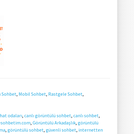
ı Sohbet
,
Mobil Sohbet
,
Rastgele Sohbet
,
chat odaları
,
canlı görüntülü sohbet
,
canlı sohbet
,
esohbetim.com
,
Görüntülü Arkadaşlık
,
görüntülü
şma
,
görüntülü sohbet
,
güvenli sohbet
,
internetten