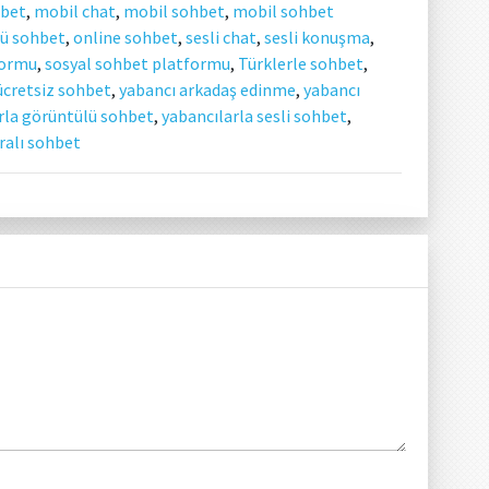
hbet
,
mobil chat
,
mobil sohbet
,
mobil sohbet
lü sohbet
,
online sohbet
,
sesli chat
,
sesli konuşma
,
formu
,
sosyal sohbet platformu
,
Türklerle sohbet
,
ücretsiz sohbet
,
yabancı arkadaş edinme
,
yabancı
rla görüntülü sohbet
,
yabancılarla sesli sohbet
,
ralı sohbet