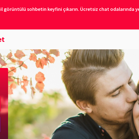
il görüntülü sohbetin keyfini çıkarın. Ücretsiz chat odalarında ye
et