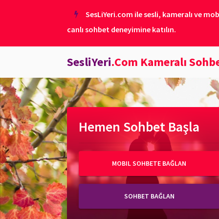
SesLiYeri.com ile sesli, kameralı ve mob
canlı sohbet deneyimine katılın.
SesliYeri
.Com Kameralı Sohb
Hemen Sohbet Başla
MOBIL SOHBETE BAĞLAN
SOHBET BAĞLAN