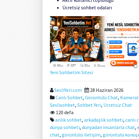
Ücretsiz sohbet odaları
Yeni Sohbetim Sitesi
SesliYeri.com
28 Haziran 2026
Canlı Sohbet
,
Görüntülü Chat
,
Kameral
Seslisohbet
,
Sohbet Yeri
,
Ücretsiz Chat
120 defa
anlık sohbet
,
arkadaşlık sohbeti
,
canlı 
dünya sohbeti
,
dünyadan insanlarla chat
,
chat
,
görüntülü iletişim
,
görüntülü konu