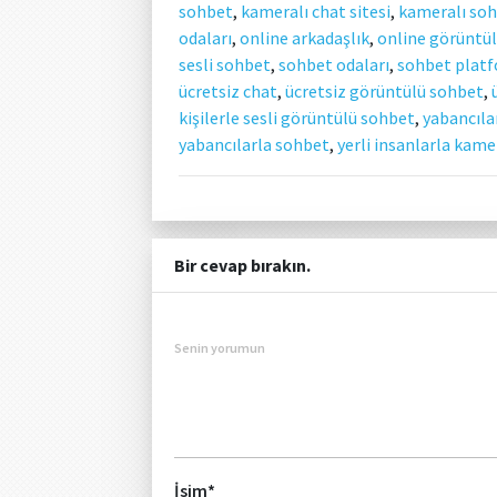
sohbet
,
kameralı chat sitesi
,
kameralı so
odaları
,
online arkadaşlık
,
online görüntü
sesli sohbet
,
sohbet odaları
,
sohbet plat
ücretsiz chat
,
ücretsiz görüntülü sohbet
,
kişilerle sesli görüntülü sohbet
,
yabancıla
yabancılarla sohbet
,
yerli insanlarla kame
Bir cevap bırakın.
Senin yorumun
İsim
*