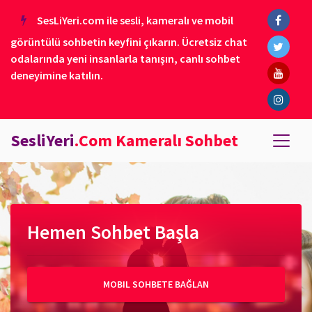
SesLiYeri.com ile sesli, kameralı ve mobil
görüntülü sohbetin keyfini çıkarın. Ücretsiz chat
odalarında yeni insanlarla tanışın, canlı sohbet
deneyimine katılın.
SesliYeri
.Com Kameralı Sohbet
Hemen Sohbet Başla
MOBIL SOHBETE BAĞLAN