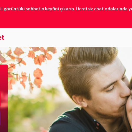
il görüntülü sohbetin keyfini çıkarın. Ücretsiz chat odalarında ye
et