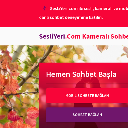
SesLiYeri.com ile sesli, kameralı ve mob
canlı sohbet deneyimine katılın.
SesliYeri
.Com Kameralı Sohb
Hemen Sohbet Başla
MOBIL SOHBETE BAĞLAN
SOHBET BAĞLAN