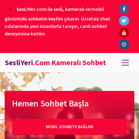
SesLiYeri.com ile sesli, kameralı ve mobil
görüntülü sohbetin keyfini çıkarın. Ücretsiz chat
odalarında yeni insanlarla tanışın, canlı sohbet
deneyimine katılın.
SesliYeri
.Com Kameralı Sohbet
Hemen Sohbet Başla
MOBIL SOHBETE BAĞLAN