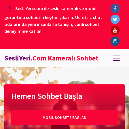
SesLiYeri.com ile sesli, kameralı ve mobil
görüntülü sohbetin keyfini çıkarın. Ücretsiz chat
odalarında yeni insanlarla tanışın, canlı sohbet
deneyimine katılın.
SesliYeri
.Com Kameralı Sohbet
Hemen Sohbet Başla
MOBIL SOHBETE BAĞLAN