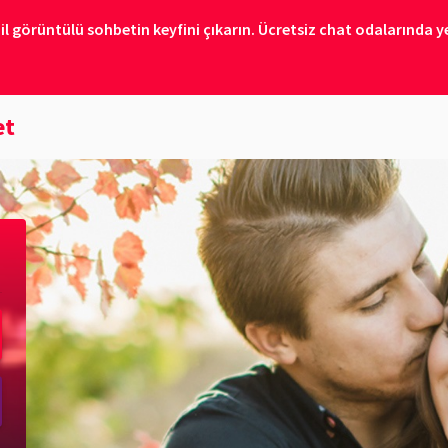
il görüntülü sohbetin keyfini çıkarın. Ücretsiz chat odalarında ye
et