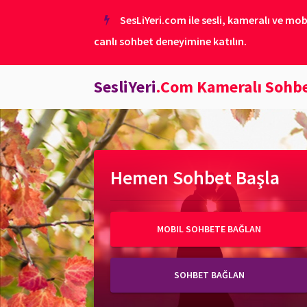
SesLiYeri.com ile sesli, kameralı ve mob
canlı sohbet deneyimine katılın.
SesliYeri
.Com Kameralı Sohb
Hemen Sohbet Başla
MOBIL SOHBETE BAĞLAN
SOHBET BAĞLAN