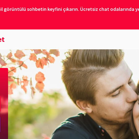
il görüntülü sohbetin keyfini çıkarın. Ücretsiz chat odalarında ye
et