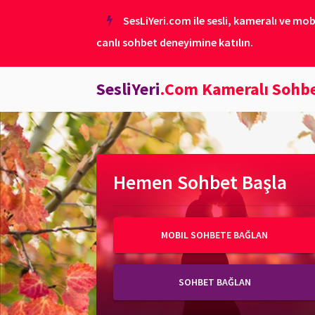
SesLiYeri.com ile sesli, kameralı ve mob
canlı sohbet deneyimine katılın.
SesliYeri
.Com Kameralı Sohb
Hemen Sohbet Başla
MOBIL SOHBETE BAĞLAN
SOHBET BAĞLAN