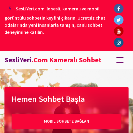
SesLiYeri.com ile sesli, kameralı ve mobil
görüntülü sohbetin keyfini çıkarın. Ücretsiz chat
odalarında yeni insanlarla tanışın, canlı sohbet
deneyimine katılın.
SesliYeri
.Com Kameralı Sohbet
Hemen Sohbet Başla
MOBIL SOHBETE BAĞLAN