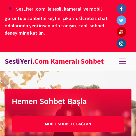
SesLiYeri.com ile sesli, kameralı ve mobil
görüntülü sohbetin keyfini çıkarın. Ücretsiz chat
odalarında yeni insanlarla tanışın, canlı sohbet
deneyimine katılın.
SesliYeri
.Com Kameralı Sohbet
Hemen Sohbet Başla
MOBIL SOHBETE BAĞLAN